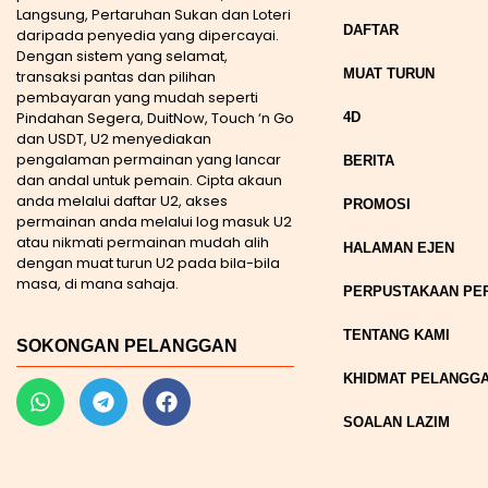
Langsung, Pertaruhan Sukan dan Loteri
DAFTAR
daripada penyedia yang dipercayai.
Dengan sistem yang selamat,
MUAT TURUN
transaksi pantas dan pilihan
pembayaran yang mudah seperti
Pindahan Segera, DuitNow, Touch ‘n Go
4D
dan USDT, U2 menyediakan
pengalaman permainan yang lancar
BERITA
dan andal untuk pemain. Cipta akaun
anda melalui daftar U2, akses
PROMOSI
permainan anda melalui log masuk U2
atau nikmati permainan mudah alih
HALAMAN EJEN
dengan muat turun U2 pada bila-bila
masa, di mana sahaja.
PERPUSTAKAAN PE
TENTANG KAMI
SOKONGAN PELANGGAN
KHIDMAT PELANGG
SOALAN LAZIM