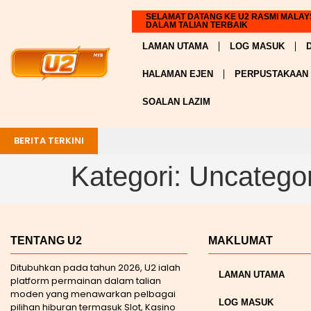
SELAMAT DATANG KE U2 RASMI MALAYS
DALAM TALIAN TERBAIK
LAMAN UTAMA
LOG MASUK
HALAMAN EJEN
PERPUSTAKAAN
SOALAN LAZIM
BERITA TERKINI
Kategori:
Uncatego
TENTANG U2
MAKLUMAT
Ditubuhkan pada tahun 2026, U2 ialah
LAMAN UTAMA
platform permainan dalam talian
moden yang menawarkan pelbagai
LOG MASUK
pilihan hiburan termasuk Slot, Kasino