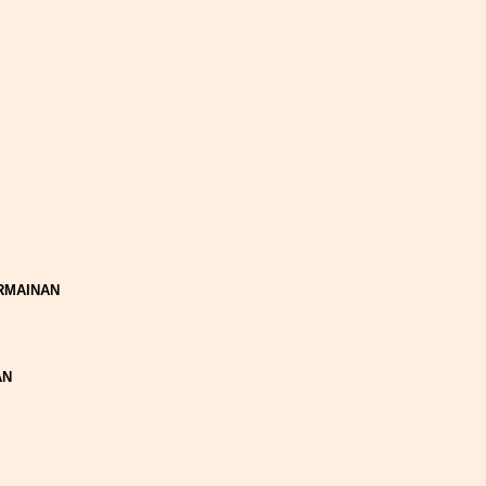
RMAINAN
AN