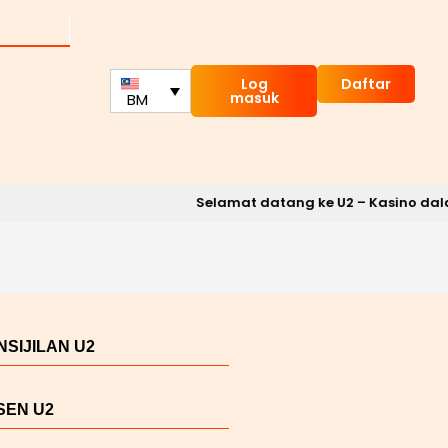
Log
Daftar
masuk
BM
Selamat datang ke U2 – Kasino dalam
NSIJILAN U2
SEN U2