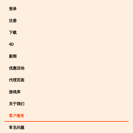
登录
注册
下载
4D
新闻
优惠活动
代理页面
游戏库
关于我们
客户服务
常见问题