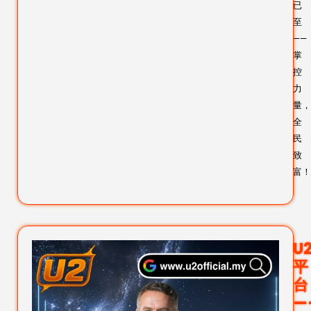
已
至
——
掌
控
力
量，
全
民
致
富！
U
平
台
—