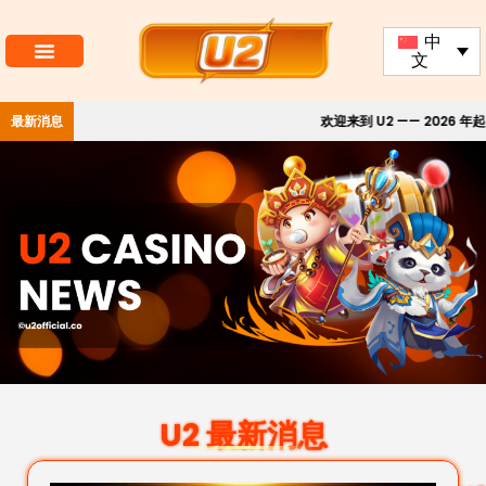
中
文
优惠活动
代理页面
游戏库
关于我们
客户服务
常见问题
最新消息
欢迎来到 U2 —— 2026 
U2 最新消息