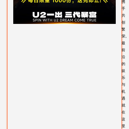
携
手
共
创
繁
荣。
最
前
沿
的
娱
乐
与
机
遇
就
在
这
里