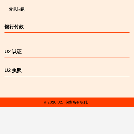
常见问题
银行付款
U2 认证
U2 执照
© 2026 U2。保留所有权利。